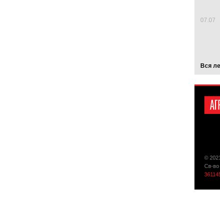
07.07
Вся л
© 202
Св-во
36114