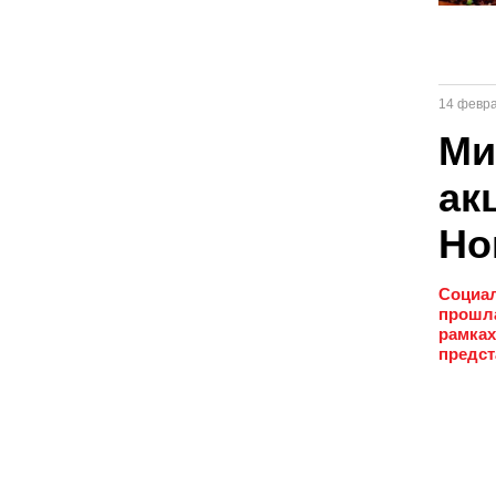
14 февр
Ми
ак
Но
Социал
прошла
рамках
предст