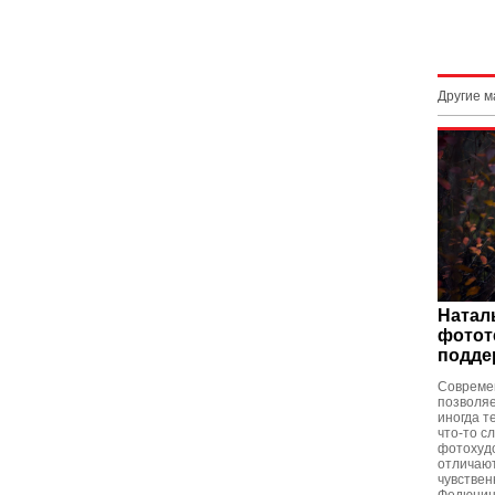
Другие 
Натал
фотот
подде
Совреме
позволяе
иногда т
что-то с
фотохудо
отличают
чувствен