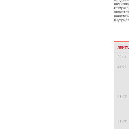
Федюнина
называю
каждая р
являетс
нашего ж
внутрь с
ЛЕНТ
29.07
29.07
21.07
21.07