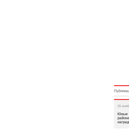
Публикац
25 нояб
Юные 
район
наград