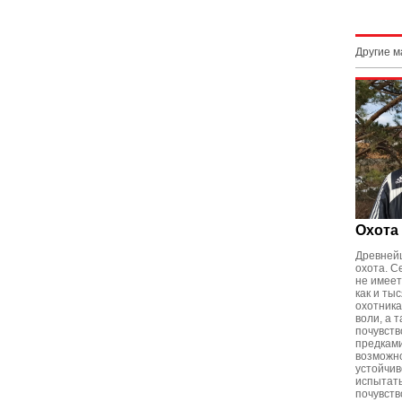
Другие 
Охота
Древнейш
охота. С
не имеет
как и ты
охотника
воли, а 
почувств
предками
возможно
устойчив
испытат
почувств