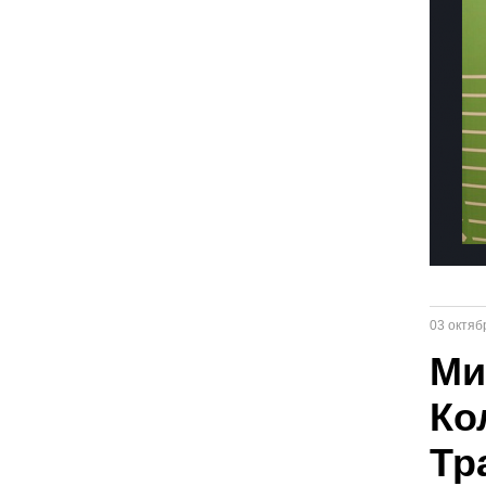
03 октяб
Ми
Ко
Тр