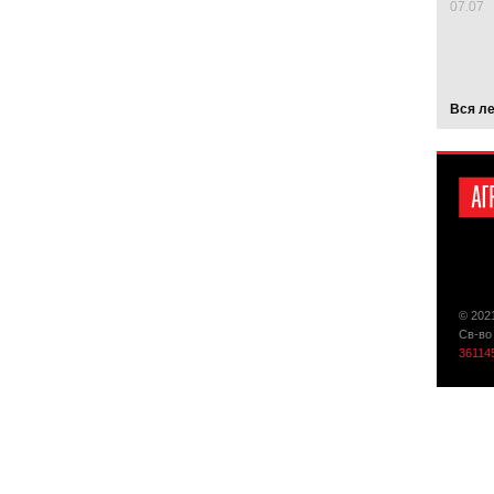
07.07
Вся л
© 202
Св-во
36114