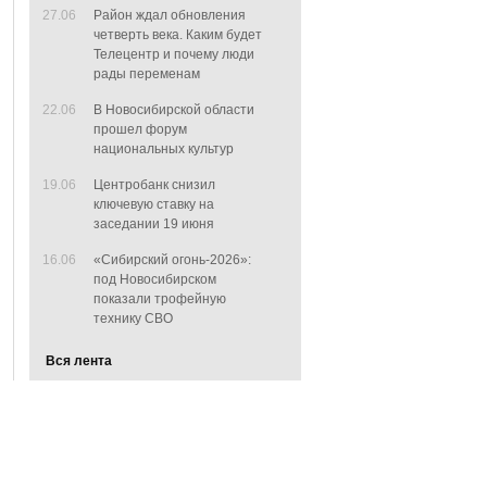
27.06
Район ждал обновления
четверть века. Каким будет
Телецентр и почему люди
рады переменам
22.06
В Новосибирской области
прошел форум
национальных культур
19.06
Центробанк снизил
ключевую ставку на
заседании 19 июня
16.06
«Сибирский огонь-2026»:
под Новосибирском
показали трофейную
технику СВО
Вся лента