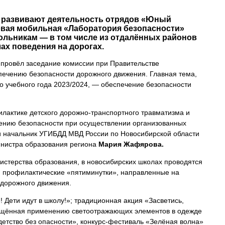
 развивают деятельность отрядов «Юный
овая мобильная «Лаборатория безопасности»
ольникам — в том числе из отдалённых районов
ах поведения на дорогах.
провёл заседание комиссии при Правительстве
печению безопасности дорожного движения. Главная тема,
о учебного года 2023/2024, — обеспечение безопасности
актике детского дорожно-транспортного травматизма и
ению безопасности при осуществлении организованных
и начальник УГИБДД МВД России по Новосибирской области
инистра образования региона
Мария Жафярова.
истерства образования, в новосибирских школах проводятся
, профилактические «пятиминутки», направленные на
 дорожного движения.
 Дети идут в школу!»; традиционная акция «Засветись,
вящённая применению светоотражающих элементов в одежде
детство без опасности», конкурс-фестиваль «Зелёная волна»