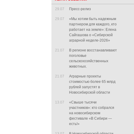
29.07
Пресс-релиз
29.07
«Мы хотим быть надежным
партнером для каждого, кто
работает на земле»: Елена
Сайгашова о «Сибирской
аграрной неделе-2026»
21.07
В регионе восстанавливают
поголовье
сельскохозяйственных
животных.
21.07
Аграрные проекты
стоимостью более 65 млрд
рублей запустят в
Новосибирской области
13.07
«Свыше тысячи
участников»: кто собрался
на новосибирском
фестивале «В Сибири —
есть!»
13.07
В Новосибирской области