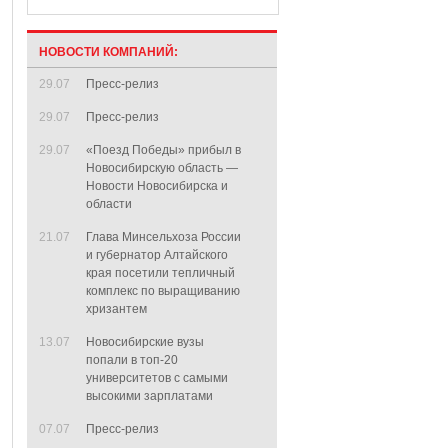
НОВОСТИ КОМПАНИЙ:
29.07
Пресс-релиз
29.07
Пресс-релиз
29.07
«Поезд Победы» прибыл в
Новосибирскую область —
Новости Новосибирска и
области
21.07
Глава Минсельхоза России
и губернатор Алтайского
края посетили тепличный
комплекс по выращиванию
хризантем
13.07
Новосибирские вузы
попали в топ-20
университетов с самыми
высокими зарплатами
07.07
Пресс-релиз