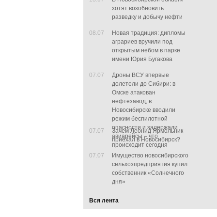
хотят возобновить
разведку и добычу нефти
08.07
Новая традиция: дипломы
аграриев вручили под
открытым небом в парке
имени Юрия Бугакова
07.07
Дроны ВСУ впервые
долетели до Сибири: в
Омске атакован
нефтезавод, в
Новосибирске вводили
режим беспилотной
опасности и задержали
07.07
Зачем Леонид Ярмольник
авиарейсы – что
приехал в Новосибирск?
происходит сегодня
07.07
Имущество новосибирского
сельхозпредприятия купил
собственник «Солнечного
дня»
Вся лента