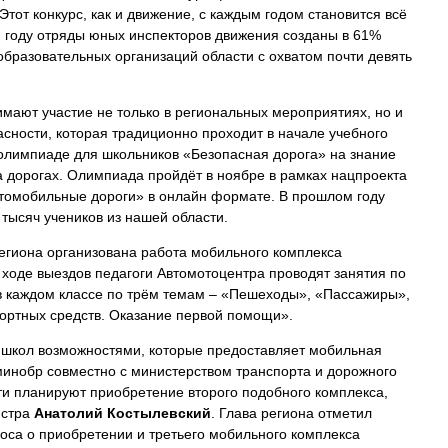
Этот конкурс, как и движение, с каждым годом становится всё
 году отряды юных инспекторов движения созданы в 61%
образовательных организаций области с охватом почти девять
мают участие не только в региональных мероприятиях, но и
сности, которая традиционно проходит в начале учебного
-олимпиаде для школьников «Безопасная дорога» на знание
а дорогах. Олимпиада пройдёт в ноябре в рамках нацпроекта
томобильные дороги» в онлайн формате. В прошлом году
 тысяч учеников из нашей области.
региона организована работа мобильного комплекса
 ходе выездов педагоги Автомотоцентра проводят занятия по
в каждом классе по трём темам – «Пешеходы», «Пассажиры»,
ортных средств. Оказание первой помощи».
ат школ возможностями, которые предоставляет мобильная
инобр совместно с министерством транспорта и дорожного
ти планируют приобретение второго подобного комплекса,
истра
Анатолий Костылевский
. Глава региона отметил
оса о приобретении и третьего мобильного комплекса