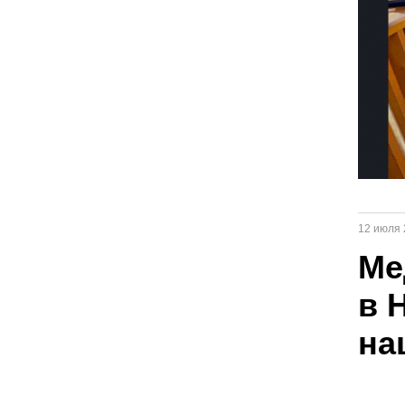
12 июля 
Ме
в 
на