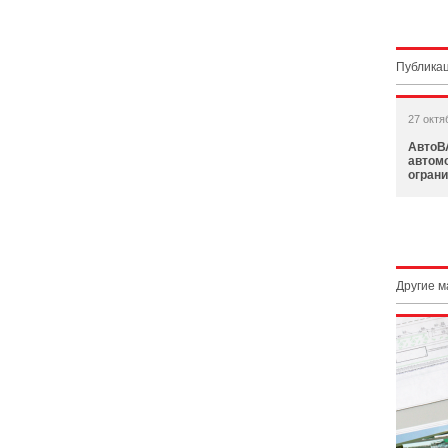
Публикац
27 октя
АвтоВ
автом
огран
Другие 