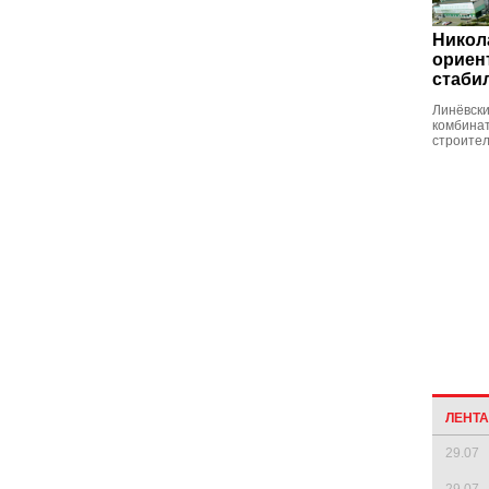
Никол
ориен
стаби
Линёвск
комбина
строител
ЛЕНТ
29.07