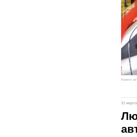
Клиент ав
31 марта
Лю
ав