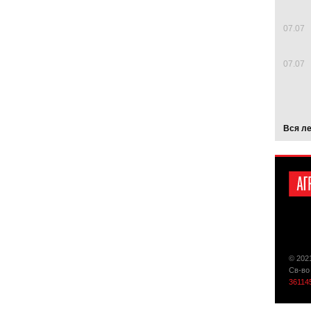
07.07
07.07
Вся л
© 202
Св-во
36114