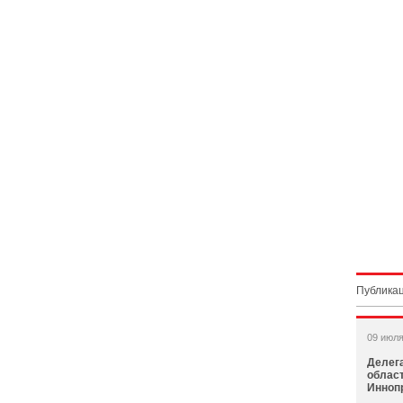
Публикац
09 июля
Делег
област
Инноп