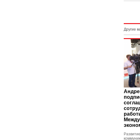
Другие 
Андре
подпи
согла
сотру
работ
Между
эконо
Развити
коммуник