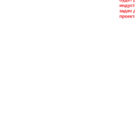
индус
задач 
проект