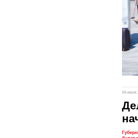
09 июля 
Де
на
Губерн
будет 