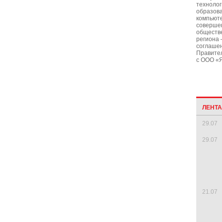
технолог
образова
компьюте
соверше
обществе
региона
соглашен
Правител
с ООО «Я
ЛЕНТ
29.07
29.07
21.07