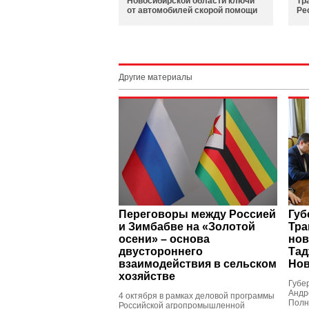
Новосибирской области ключи
Тр
от автомобилей скорой помощи
Ре
Другие материалы
Переговоры между Россией
Губ
и Зимбабве на «Золотой
Тра
осени» – основа
нов
двустороннего
Тад
взаимодействия в сельском
Нов
хозяйстве
Губе
Андр
4 октября в рамках деловой программы
Полн
Российской агропромышленной