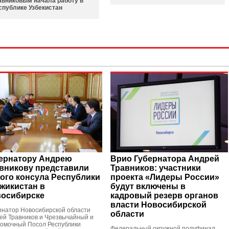
авниковым начала работу в
спублике Узбекистан
ернатору Андрею
Врио Губернатора Андрей
вникову представили
Травников: участники
ого консула Республики
проекта «Лидеры России»
жикистан в
будут включены в
осибирске
кадровый резерв органов
власти Новосибирской
рнатор Новосибирской области
области
ей Травников и Чрезвычайный и
омочный Посол Республики
Федеральный окружной полуфинал