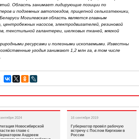
ятий. Область занимает лидирующие позиции по
перов и подземных автопоездов, прицепной сельхозтехники,
 Беларуси Могилевская область является главным
, центробежных насосов, электродвигателей, резиновой
ов, текстильной галантереи, шелковых тканей, мягкой
природными ресурсами и полезными ископаемыми. Известны
озяйственные угодья занимают 1,2 млн га, в том числе
.
:
сентября 2024
16 сентября 2019
легация Новосибирской
Губернатор провёл рабочую
ласти во главе с
встречу с Послом Киргизии в
бернатором Андреем
России