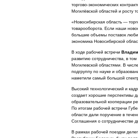
торгово-экономических контрак
Могилёвской областей и росту т
«Новосибирская область — торг
товарооборота. Если наши ново
большие объемы поставок любим
экономика Новосибирской облас
В ходе рабочей встречи
Владим
развитию сотрудничества, в то
Могилевской областями. В числ
подгруппу по науке и образова
наметили самый большой спектр
Высокий технологический и кад
создает хорошие перспективы д
образовательной кооперации ре
По итогам рабочей встречи Губ
области дали поручение в тече
Соглашения о сотрудничестве дв
В рамках рабочей поездки деле