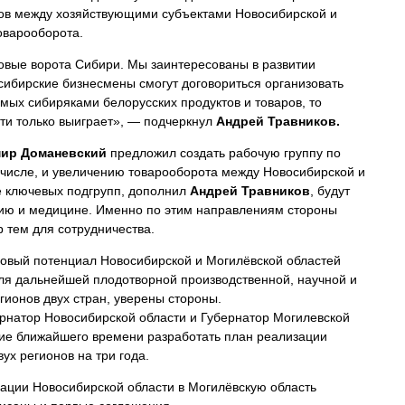
тов между хозяйствующими субъектами Новосибирской и
оварооборота.
овые ворота Сибири. Мы заинтересованы в развитии
сибирские бизнесмены смогут договориться организовать
ых сибиряками белорусских продуктов и товаров, то
ти только выиграет», — подчеркнул
Андрей Травников.
ир Доманевский
предложил создать рабочую группу по
м числе, и увеличению товарооборота между Новосибирской и
е ключевых подгрупп, дополнил
Андрей Травников
, будут
нию и медицине. Именно по этим направлениям стороны
 тем для сотрудничества.
ровый потенциал Новосибирской и Могилёвской областей
ля дальнейшей плодотворной производственной, научной и
гионов двух стран, уверены стороны.
ернатор Новосибирской области и Губернатор Могилевской
ние ближайшего времени разработать план реализации
ух регионов на три года.
гации Новосибирской области в Могилёвскую область