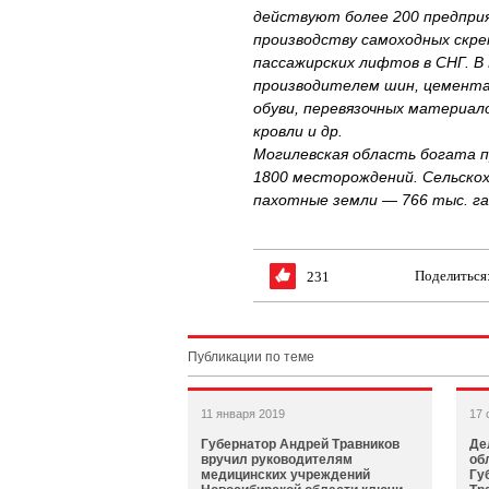
действуют более 200 предпри
производству самоходных скре
пассажирских лифтов в СНГ. В
производителем шин, цемента
обуви, перевязочных материал
кровли и др.
Могилевская область богата 
1800 месторождений. Сельскох
пахотные земли — 766 тыс. га
Поделиться
231
Публикации по теме
11 января 2019
17 
Губернатор Андрей Травников
Де
вручил руководителям
об
медицинских учреждений
Гу