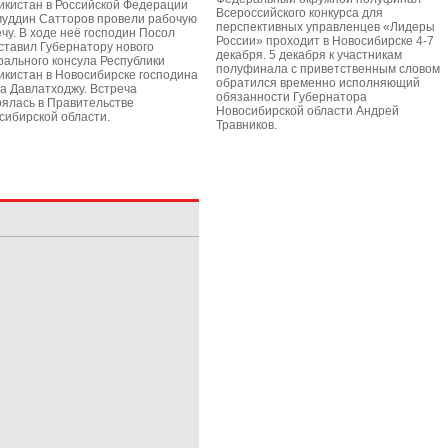
икистан в Российской Федерации
Всероссийского конкурса для
уддин Сатторов провели рабочую
перспективных управленцев «Лидеры
ечу. В ходе неё господин Посол
России» проходит в Новосибирске 4-7
ставил Губернатору нового
декабря. 5 декабря к участникам
рального консула Республики
полуфинала с приветственным словом
икистан в Новосибирске господина
обратился временно исполняющий
а Давлатходжу. Встреча
обязанности Губернатора
оялась в Правительстве
Новосибирской области Андрей
сибирской области.
Травников.