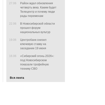
27.06
Район ждал обновления
четверть века. Каким будет
Телецентр и почему люди
рады переменам
22.06
В Новосибирской области
прошел форум
национальных культур
19.06
Центробанк снизил
ключевую ставку на
заседании 19 июня
16.06
«Сибирский огонь-2026»:
под Новосибирском
показали трофейную
технику СВО
Вся лента