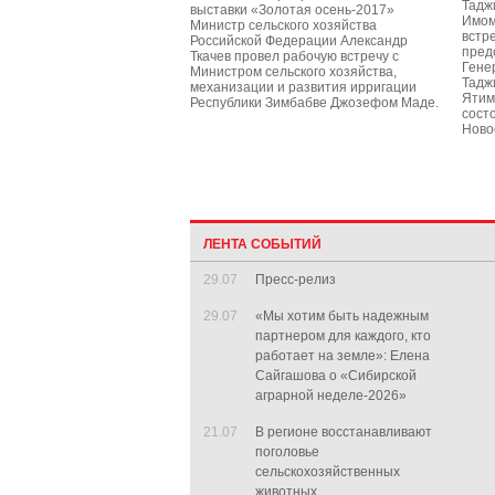
Тадж
выставки «Золотая осень-2017»
Имом
Министр сельского хозяйства
встр
Российской Федерации Александр
пред
Ткачев провел рабочую встречу с
Гене
Министром сельского хозяйства,
Тадж
механизации и развития ирригации
Ятим
Республики Зимбабве Джозефом Маде.
сост
Ново
ЛЕНТА СОБЫТИЙ
29.07
Пресс-релиз
29.07
«Мы хотим быть надежным
партнером для каждого, кто
работает на земле»: Елена
Сайгашова о «Сибирской
аграрной неделе-2026»
21.07
В регионе восстанавливают
поголовье
сельскохозяйственных
животных.