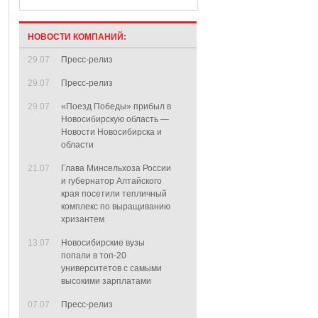
НОВОСТИ КОМПАНИЙ:
29.07
Пресс-релиз
29.07
Пресс-релиз
29.07
«Поезд Победы» прибыл в
Новосибирскую область —
Новости Новосибирска и
области
21.07
Глава Минсельхоза России
и губернатор Алтайского
края посетили тепличный
комплекс по выращиванию
хризантем
13.07
Новосибирские вузы
попали в топ-20
университетов с самыми
высокими зарплатами
07.07
Пресс-релиз