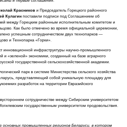
исаны и первые соглашения.
колай Красников
и Председатель Горецкого районного
ей Кулагин
поставили подписи под Соглашением об
язей между Горецким районным исполнительным комитетом и
ьцово. Как было отмечено во время официальной церемонии,
влено успешным сотрудничеством двух технопарков —
цово и Технопарка «Горки».
ект инновационной инфраструктуры научно-промышленного
й и «зеленой» экономики, созданный на базе аграрного
усской государственной сельскохозяйственной академии.
огический парк в системе Министерства сельского хозяйства
еларусь, представляющий собой уникальную площадку для
коемких разработок на территории Евразийского
двустороннем сотрудничестве между Сибирским университетом
Могилевским государственным университетом продовольствия.
з основных промышленных регионов Беларуси, в котором