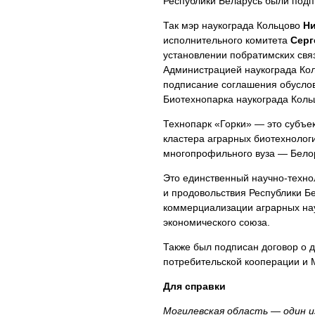
Республики Беларусь были подп
Так мэр наукограда Кольцово
Ни
исполнительного комитета
Серг
установлении побратимских св
Администрацией наукограда Кол
подписание соглашения обусло
Биотехнопарка наукограда Коль
Технопарк «Горки» — это субъ
кластера аграрных биотехнологи
многопрофильного вуза — Белор
Это единственный научно-технол
и продовольствия Республики Б
коммерциализации аграрных нау
экономического союза.
Также был подписан договор о 
потребительской кооперации и 
Для справки
Могилевская область — один и