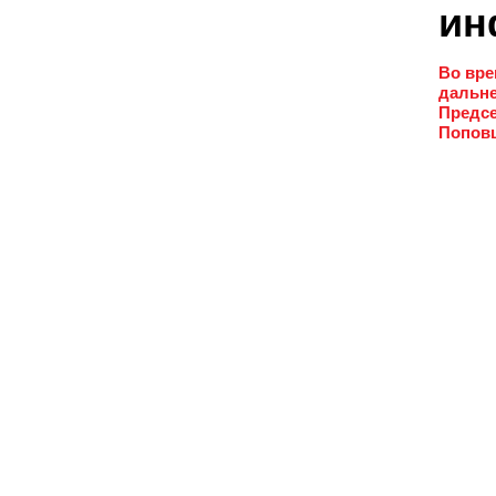
ин
Во вре
дальне
Предсе
Поповц