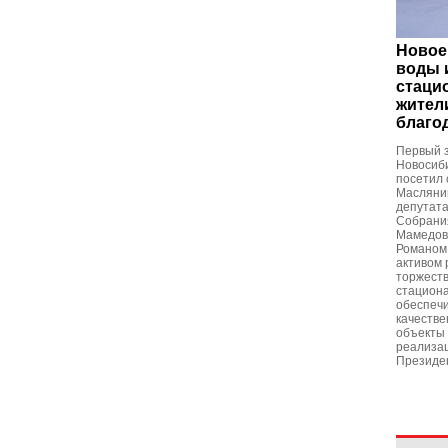
Новое
воды 
стаци
жител
благо
Первый 
Новосиб
посетил 
Маслянин
депутат
Собрани
Мамедов
Романом 
активом 
торжеств
стациона
обеспеч
качестве
объекты 
реализа
Президе