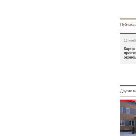
Публикац
13 нояб
Каргат
произ
эконо
Другие 