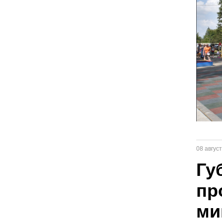
08 авгус
Гу
пр
ми