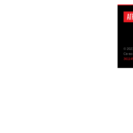
© 202
Св-во
36114