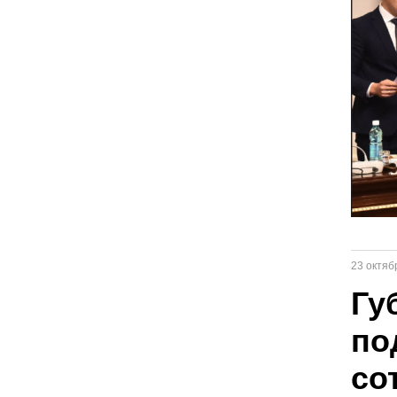
23 октяб
Гу
по
со