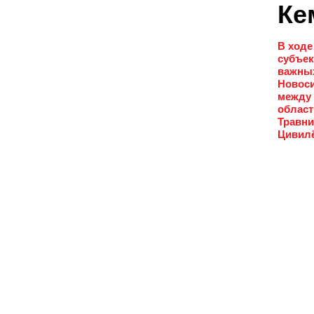
Ке
В ходе
субъек
важных
Новоси
между 
област
Травни
Цивилё