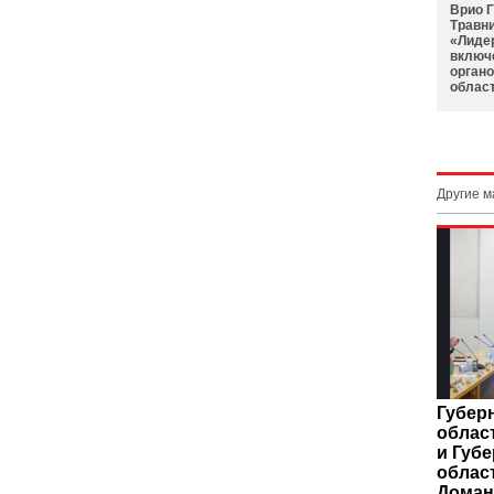
Врио 
Травни
«Лиде
включ
орган
облас
Другие 
Губер
облас
и Губ
облас
Доман