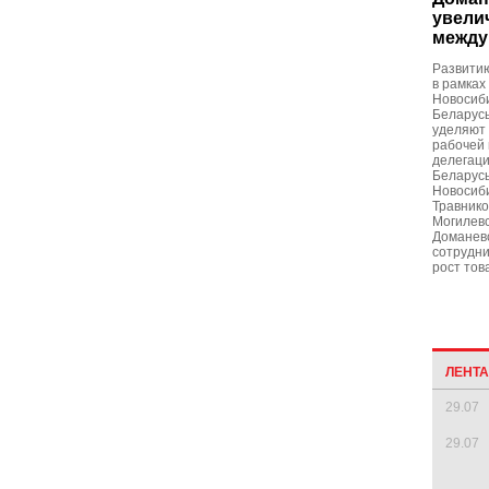
увели
между
Развити
в рамках
Новосиби
Беларусь
уделяют 
рабочей
делегаци
Беларусь
Новосиб
Травнико
Могилев
Доманев
сотрудни
рост тов
ЛЕНТ
29.07
29.07