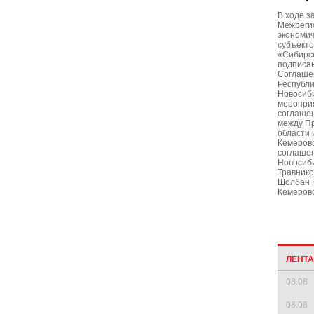
В ходе з
Межреги
экономич
субъекто
«Сибирс
подписан
Соглаше
Республи
Новосиби
меропри
соглашен
между П
области 
Кемеровс
соглаше
Новосиб
Травнико
Шолбан К
Кемеровс
ЛЕНТ
08.08
08.08