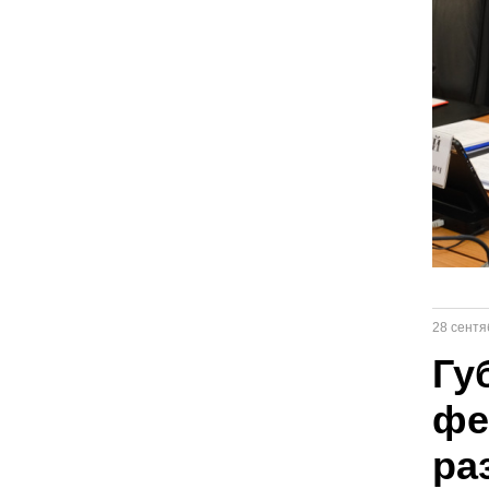
28 сентя
Гу
фе
ра