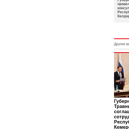
Губер
прове
консу
Респу
Калда
Другие 
Губер
Травн
согла
сотру
Респу
Кемер