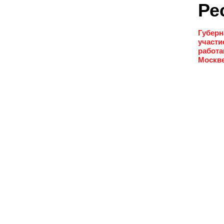
Ре
Губерн
участи
работа
Москве