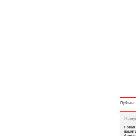
Публикац
23 авгу
Новая 
памяти
Андрей