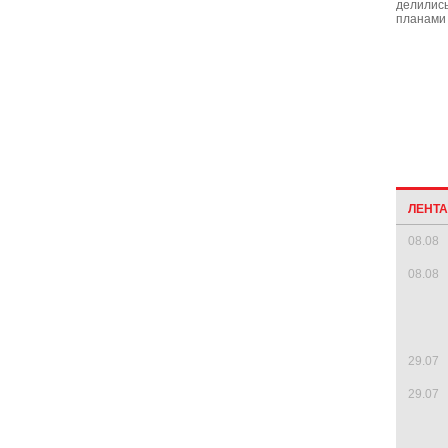
делились
планами 
ЛЕНТ
08.08
08.08
29.07
29.07