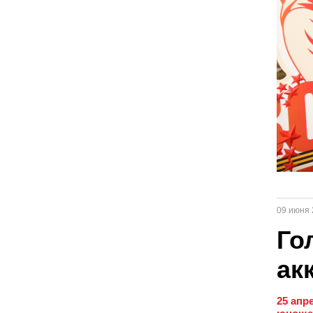
09 июня 
Го
ак
25 апр