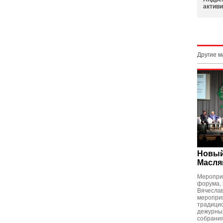
активи
Другие 
Новый
Масля
Меропри
форума, 
Вячеслав
мероприя
традицио
дежурных
собрани