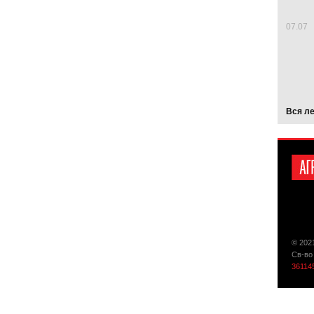
07.07
Вся л
© 202
Св-во
36114