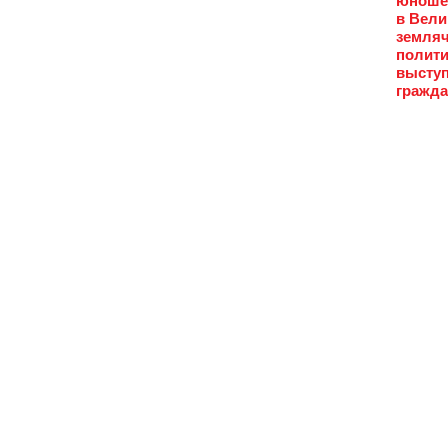
юношес
в Вели
земляч
полити
выступ
гражда