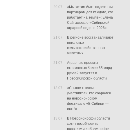
29.07
«Мы хотим быть надежным
партнером для каждого, кто
работает на земле»: Елена
Сайгашова о «Сибирской
аграрной неделе-2026»
21.07
В регионе восстанавливают
поголовье
сельскохозяйственных
животных.
21.07
Аграрные проекты
стоимостью более 65 млрд
рублей запустят в
Новосибирской области
13.07
«Свыше тысячи
участников»: кто собрался
на новосибирском
фестивале «В Сибири —
есть!»
13.07
В Новосибирской области
хотят возобновить
разведку и добычу нефти