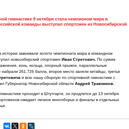
ной гимнастике 9 октября стала чемпионом мира в
оссийской команды выступал спортсмен из Новосибирской
в истории завоевали золото чемпионата мира в командном
ступил новосибирский спортсмен
Иван Стретович.
По сумме
ажнения, конь, кольца, опорный прыжок, параллельные
 набрали 261,726 балла, второе место заняли китайцы, третье
третовича
и всю нашу сборную по спортивной гимнастике с
тил Губернатор Новосибирской области
Андрей Травников.
имнастике проходит в Штутгарте, он продлится до 13 октября.
портсменов ожидает личное многоборье и финалы в отдельных
ья.
: