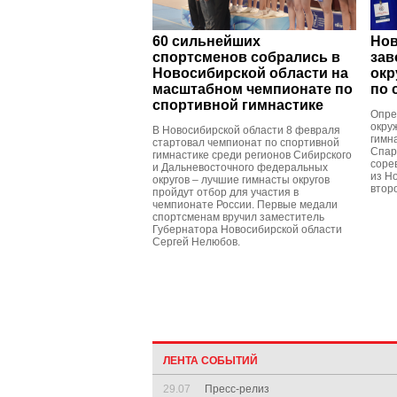
60 сильнейших
Нов
спортсменов собрались в
зав
Новосибирской области на
окр
масштабном чемпионате по
по 
спортивной гимнастике
Опре
окру
В Новосибирской области 8 февраля
гимна
стартовал чемпионат по спортивной
Спар
гимнастике среди регионов Сибирского
соре
и Дальневосточного федеральных
из Н
округов – лучшие гимнасты округов
втор
пройдут отбор для участия в
чемпионате России. Первые медали
спортсменам вручил заместитель
Губернатора Новосибирской области
Сергей Нелюбов.
ЛЕНТА СОБЫТИЙ
29.07
Пресс-релиз