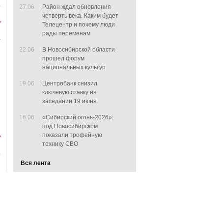
27.06
Район ждал обновления
четверть века. Каким будет
Телецентр и почему люди
рады переменам
22.06
В Новосибирской области
прошел форум
национальных культур
19.06
Центробанк снизил
ключевую ставку на
заседании 19 июня
16.06
«Сибирский огонь-2026»:
под Новосибирском
показали трофейную
технику СВО
Вся лента