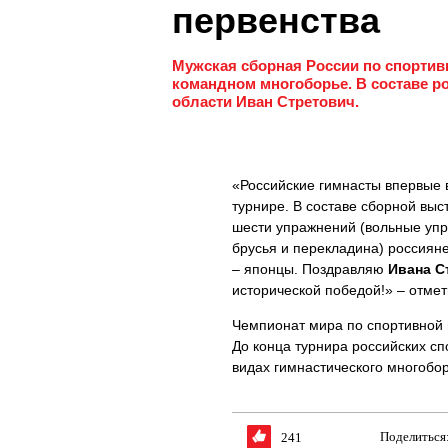
первенства
Мужская сборная России по спортив
командном многоборье. В составе р
области Иван Стретович.
«Российские гимнасты впервые 
турнире. В составе сборной вы
шести упражнений (вольные упр
брусья и перекладина) россияне
– японцы. Поздравляю
Ивана С
исторической победой!» – отме
Чемпионат мира по спортивной г
До конца турнира российских с
видах гимнастического многобор
Поделиться
241