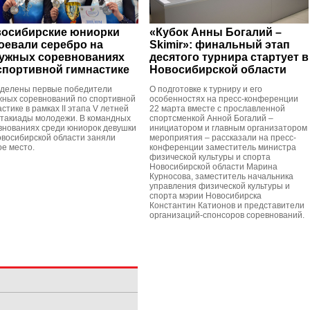
осибирские юниорки
«Кубок Анны Богалий –
оевали серебро на
Skimir»: финальный этап
ужных соревнованиях
десятого турнира стартует в
спортивной гимнастике
Новосибирской области
делены первые победители
О подготовке к турниру и его
жных соревнований по спортивной
особенностях на пресс-конференции
стике в рамках II этапа V летней
22 марта вместе с прославленной
такиады молодежи. В командных
спортсменкой Анной Богалий –
внованиях среди юниорок девушки
инициатором и главным организатором
овосибирской области заняли
мероприятия – рассказали на пресс-
ое место.
конференции заместитель министра
физической культуры и спорта
Новосибирской области Марина
Курносова, заместитель начальника
управления физической культуры и
спорта мэрии Новосибирска
Константин Катионов и представители
организаций-спонсоров соревнований.