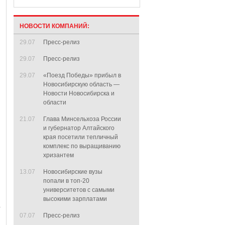
НОВОСТИ КОМПАНИЙ:
29.07
Пресс-релиз
29.07
Пресс-релиз
29.07
«Поезд Победы» прибыл в
Новосибирскую область —
Новости Новосибирска и
области
21.07
Глава Минсельхоза России
и губернатор Алтайского
края посетили тепличный
комплекс по выращиванию
хризантем
13.07
Новосибирские вузы
попали в топ-20
университетов с самыми
высокими зарплатами
07.07
Пресс-релиз