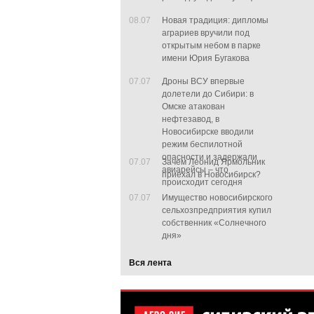
08.07
Новая традиция: дипломы
аграриев вручили под
открытым небом в парке
имени Юрия Бугакова
07.07
Дроны ВСУ впервые
долетели до Сибири: в
Омске атакован
нефтезавод, в
Новосибирске вводили
режим беспилотной
опасности и задержали
07.07
Зачем Леонид Ярмольник
авиарейсы – что
приехал в Новосибирск?
происходит сегодня
07.07
Имущество новосибирского
сельхозпредприятия купил
собственник «Солнечного
дня»
Вся лента