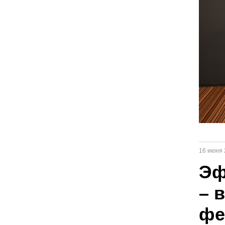
16 июня 
Эф
– 
фе