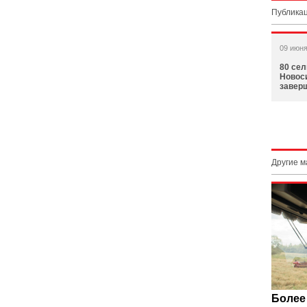
Публикац
09 июня
80 се
Новос
завер
Другие 
Более