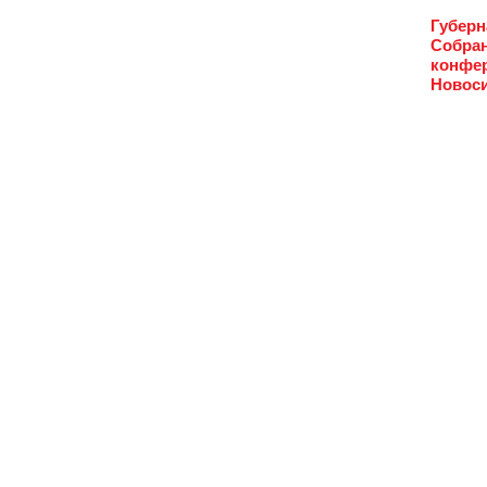
Губерн
Собран
конфер
Новоси