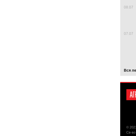
08.07
07.07
Вся л
© 202
Св-во