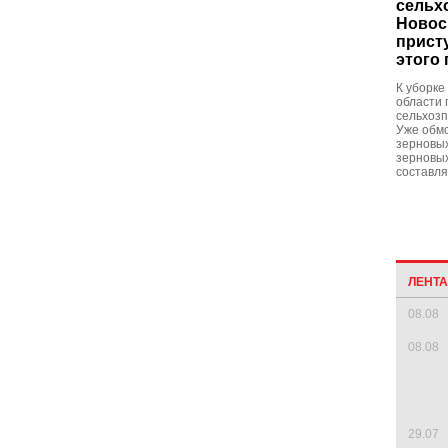
сельх
Новос
прист
этого 
К уборке
области 
сельхозп
Уже обмо
зерновых
зерновых
составля
ЛЕНТ
08.08
08.08
29.07