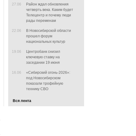
27.06
Район ждал обновления
четверть века. Каким будет
Телецентр и почему люди
рады переменам
22.06
В Новосибирской области
прошел форум
национальных культур
19.06
Центробанк снизил
ключевую ставку на
заседании 19 июня
16.06
«Сибирский огонь-2026»:
под Новосибирском
показали трофейную
технику СВО
Вся лента