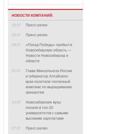
НОВОСТИ КОМПАНИЙ:
29.07
Пресс-релиз
29.07
Пресс-релиз
29.07
«Поезд Победы» прибыл в
Новосибирскую область —
Новости Новосибирска и
области
21.07
Глава Минсельхоза России
и губернатор Алтайского
края посетили тепличный
комплекс по выращиванию
хризантем
13.07
Новосибирские вузы
попали в топ-20
университетов с самыми
высокими зарплатами
07.07
Пресс-релиз