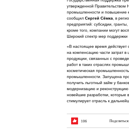
Государственная поддержка пр
утвержденной Правительством 
промышленности и повышение её
сообщил
Сергей Сёмка
, в рег
предприятий: субсидии, гранты,
кроме того, компании могут во
Широкий спектр мер поддержки
«В настоящее время действует 
на компенсацию части затрат в
продукции, связанных с провед
работ в таких отраслях промыш
косметическая промышленность
промышленности. Запущена про
получить льготный займ у банко
модернизацию и реконструкцию 
новейшие разработки, которые в
стимулирует отрасль к дальней
Поделиться
106