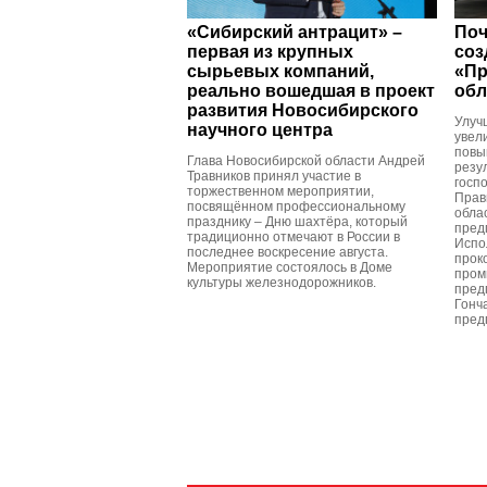
«Сибирский антрацит» –
Поч
первая из крупных
соз
сырьевых компаний,
«Пр
реально вошедшая в проект
обл
развития Новосибирского
Улуч
научного центра
увел
повы
Глава Новосибирской области Андрей
резу
Травников принял участие в
госп
торжественном мероприятии,
Прав
посвящённом профессиональному
обла
празднику – Дню шахтёра, который
пред
традиционно отмечают в России в
Испо
последнее воскресение августа.
прок
Мероприятие состоялось в Доме
пром
культуры железнодорожников.
пред
Гонч
пред