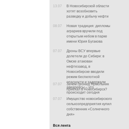
13.07
В Новосибирской области
хотят возобновить
разведку и добычу нефти
08.07
Новая традиция: дипломы
аграриев вручили под
открытым небом в парке
имени Юрия Бугакова
07.07
Дроны ВСУ впервые
долетели до Сибири: в
Омске атакован
нефтезавод, в
Новосибирске вводили
режим беспилотной
опасности и задержали
07.07
Зачем Леонид Ярмольник
авиарейсы – что
приехал в Новосибирск?
происходит сегодня
07.07
Имущество новосибирского
сельхозпредприятия купил
собственник «Солнечного
дня»
Вся лента