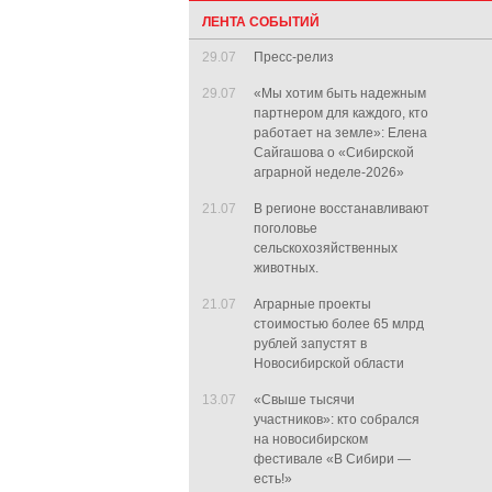
ЛЕНТА СОБЫТИЙ
29.07
Пресс-релиз
29.07
«Мы хотим быть надежным
партнером для каждого, кто
работает на земле»: Елена
Сайгашова о «Сибирской
аграрной неделе-2026»
21.07
В регионе восстанавливают
поголовье
сельскохозяйственных
животных.
21.07
Аграрные проекты
стоимостью более 65 млрд
рублей запустят в
Новосибирской области
13.07
«Свыше тысячи
участников»: кто собрался
на новосибирском
фестивале «В Сибири —
есть!»