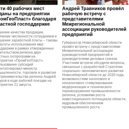
ти 40 рабочих мест
Андрей Травников провёл
даны на предприятии
рабочую встречу с
омГеоПласт» благодаря
представителями
астной господдержке
Межрегиональной
ассоциации руководителей
шение качества продукции,
предприятий
ичение численности сотрудников и
шение заработной платы – таковы
Губернатор Новосибирской области
льтаты использования мер
провёл встречу с представителями
оддержки в рамках утвержденных
Межрегиональной ассоциации
ительством региона двух
руководителей предприятий и
стных госпрограмм на
руководителями деловых союзов.
приятии «ПромГеоПласт».
Участники встречи обсудили вопросы,
льзование субсидий
связанные с разработкой Стратегии
онтролировал министр
социально–экономического развития
ышленности, торговли и развития
Новосибирской области до 2030 года,
принимательства региона Андрей
возможностями налогового и
аров в ходе рабочей поездки на
неналогового стимулирования
приятие 21 августа.
модернизации и технического
перевооружения промышленности
региона, условиями роста
инвестиционного потенциала области,
кадровым обеспечением
промышленного роста.