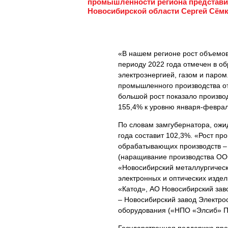
промышленности региона представил
Новосибирской области Сергей Сёмк
«В нашем регионе рост объемов
периоду 2022 года отмечен в о
электроэнергией, газом и паром
промышленного производства о
большой рост показало производ
155,4% к уровню января-феврал
По словам замгубернатора, ожи
года составит 102,3%. «Рост пр
обрабатывающих производств – 
(наращивание производства ОО
«Новосибирский металлургическ
электронных и оптических изде
«Катод», АО Новосибирский за
– Новосибирский завод Электрос
оборудования («НПО «Элсиб» П