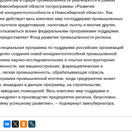
едприятий в сфере промышленности реализуются в рамках
Новосибирской области госпрограммы «Развитие
 конкурентоспособности в Новосибирской области». Как
ионе действует весь комплекс мер господдержки промышленных
 льготное кредитование, налоговые льготы и многие другие,
спользоваться всеми федеральными программами поддержки.
 предоставляет Фонд развития промышленности региона.
специальная программа по поддержке российских организаций
 целях создания новой конкурентоспособной промышленной
ением научно-исследовательских и опытно-конструкторских
ленности, как машиностроение, фармацевтическая и
, легкая промышленность, обрабатывающая отрасль
грамма промышленной ипотеки, когда предприятие может
в, вошедших в данную программу, на строительство,
заводских помещений. Весь комплекс мер поддержки и
недряют в производство предприятия региона, безусловно,
шему успешному развитию», – подчеркнул замгубернатора.
: