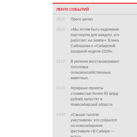
ЛЕНТА СОБЫТИЙ
29.07
Пресс-релиз
29.07
«Мы хотим быть надежным
партнером для каждого, кто
работает на земле»: Елена
Сайгашова о «Сибирской
аграрной неделе-2026»
21.07
В регионе восстанавливают
поголовье
сельскохозяйственных
животных.
21.07
Аграрные проекты
стоимостью более 65 млрд
рублей запустят в
Новосибирской области
13.07
«Свыше тысячи
участников»: кто собрался
на новосибирском
фестивале «В Сибири —
есть!»