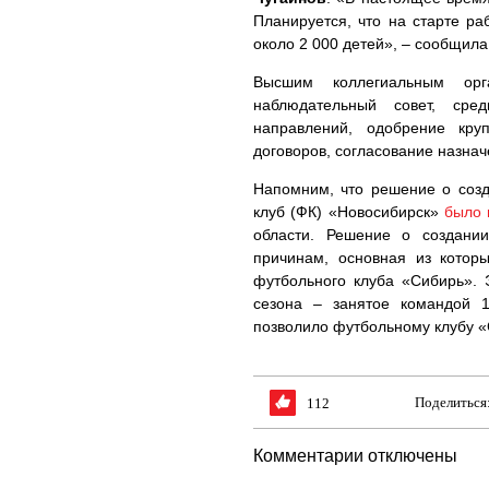
Планируется, что на старте ра
около 2 000 детей», – сообщил
Высшим коллегиальным ор
наблюдательный совет, сре
направлений, одобрение кру
договоров, согласование назнач
Напомним, что решение о соз
клуб (ФК) «Новосибирск»
было 
области. Решение о создани
причинам, основная из котор
футбольного клуба «Сибирь». 
сезона – занятое командой 
позволило футбольному клубу «
Поделиться
112
Комментарии отключены