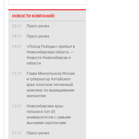
НОВОСТИ КОМПАНИЙ:
29.07
Пресс-релиз
29.07
Пресс-релиз
29.07
«Поезд Победы» прибыл в
Новосибирскую область —
Новости Новосибирска и
области
21.07
Глава Минсельхоза России
и губернатор Алтайского
края посетили тепличный
комплекс по выращиванию
хризантем
13.07
Новосибирские вузы
попали в топ-20
университетов с самыми
высокими зарплатами
07.07
Пресс-релиз