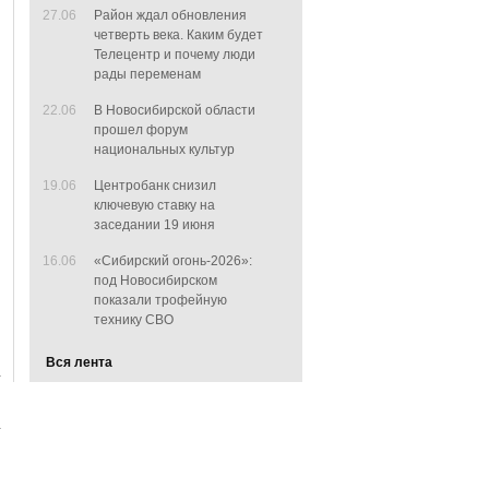
27.06
Район ждал обновления
четверть века. Каким будет
Телецентр и почему люди
рады переменам
22.06
В Новосибирской области
прошел форум
национальных культур
19.06
Центробанк снизил
ключевую ставку на
заседании 19 июня
16.06
«Сибирский огонь-2026»:
под Новосибирском
показали трофейную
технику СВО
Вся лента