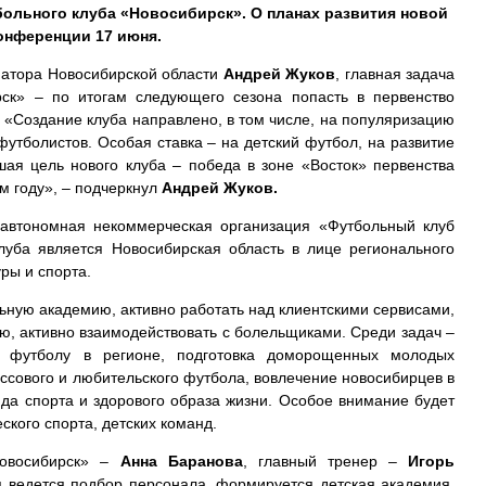
больного клуба «Новосибирск». О планах развития новой
онференции 17 июня.
натора Новосибирской области
Андрей Жуков
, главная задача
рск» – по итогам следующего сезона попасть в первенство
 «Создание клуба направлено, в том числе, на популяризацию
футболистов. Особая ставка – на детский футбол, на развитие
ая цель нового клуба – победа в зоне «Восток» первенства
м году», – подчеркнул
Андрей Жуков.
 автономная некоммерческая организация «Футбольный клуб
луба является Новосибирская область в лице регионального
ры и спорта.
ьную академию, активно работать над клиентскими сервисами,
ю, активно взаимодействовать с болельщиками. Среди задач –
 к футболу в регионе, подготовка доморощенных молодых
ссового и любительского футбола, вовлечение новосибирцев в
нда спорта и здорового образа жизни. Особое внимание будет
кого спорта, детских команд.
Новосибирск» –
Анна Баранова
, главный тренер –
Игорь
я ведется подбор персонала, формируется детская академия.