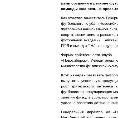
цели создания в регионе фут
команды шла речь на пресс-к
Как отметил заместитель Губер
футбольного клуба «Новосиби
Футбольной национальной лиги.
спорта, воспитание и развитие 
футбольной академии. Ближайш
ПФЛ и выход в ФНЛ в следующе
Форма собственности клуба –
«Новосибирск». Учредителем к
министерства физической культу
Клуб намерен развивать футбол
выпускать сувенирную продукци
рост зрительского интереса
футболистов, популяризация ма
занятия физкультурой, пропага
уделено развитию детско-юношес
Генеральный директор ФК «
Чугайнов
. «В настоящее врем