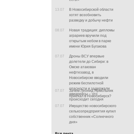
13.07
В Новосибирской области
хотят возобновить
разведку и добычу нефти
08.07
Новая традиция: дипломы
аграриев вручили под
открытым небом в парке
имени Юрия Бугакова
07.07
Дроны ВСУ впервые
долетели до Сибири: в
Омске атакован
нефтезавод, в
Новосибирске вводили
режим беспилотной
опасности и задержали
07.07
Зачем Леонид Ярмольник
авиарейсы – что
приехал в Новосибирск?
происходит сегодня
07.07
Имущество новосибирского
сельхозпредприятия купил
собственник «Солнечного
дня»
Вся лента