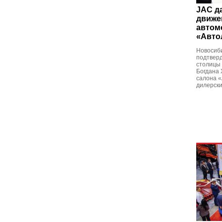
JAC д
движен
автом
«Авто
Новосиби
подтверд
столицы 
Богдана 
салона «
дилерски