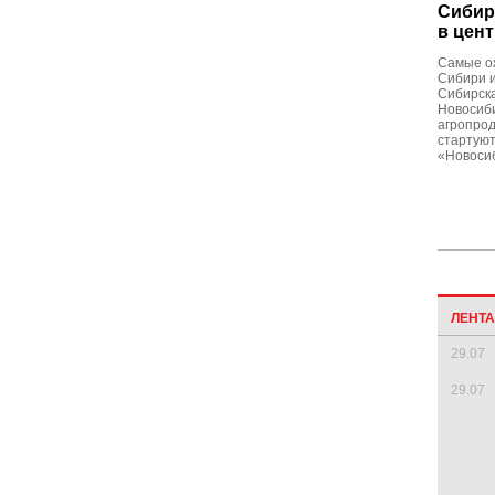
Сибир
в цен
Самые о
Сибири и
Сибирска
Новосиб
агропро
стартуют
«Новосиб
ЛЕНТ
29.07
29.07