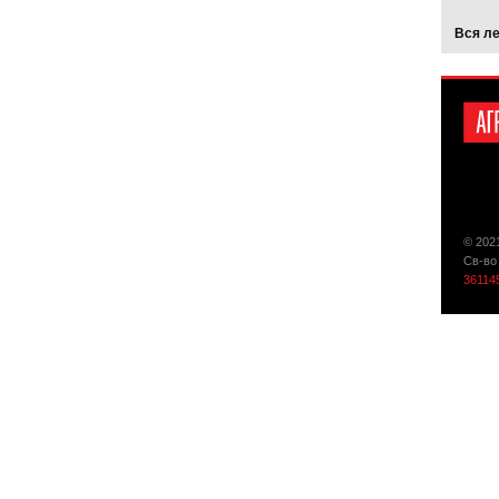
Вся л
© 202
Св-во
36114