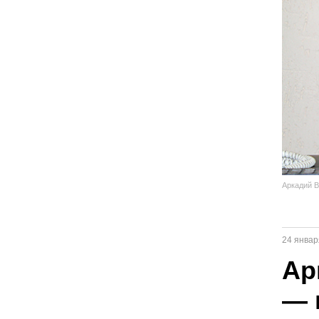
Аркадий В
24 январ
Ар
— 