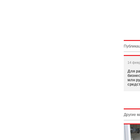
Публикац
14 фев
Для ра
бизнес
млн р
средс
Другие 