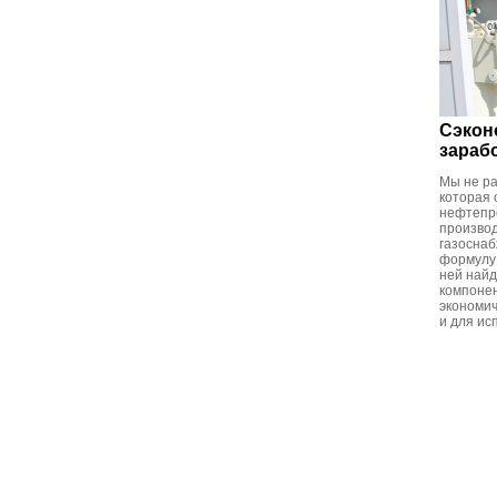
Сэконо
зараб
Мы не ра
которая 
нефтепро
производ
газоснаб
формулу 
ней найд
компонен
экономич
и для ис