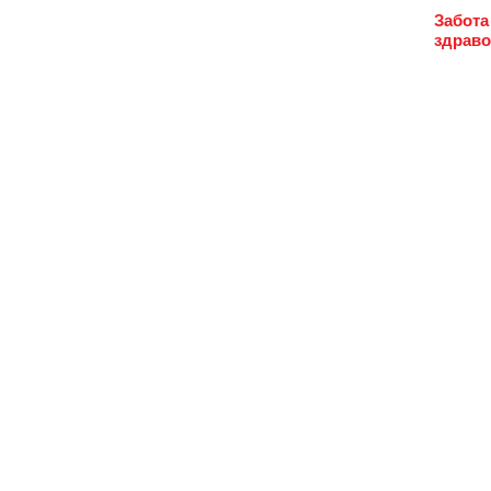
Забота
здрав