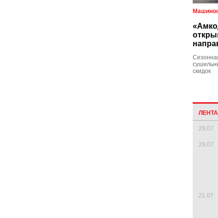
Машинос
«Амко
откры
напра
Сезонная
сушильны
скидок
ЛЕНТ
29.07
29.07
21.07