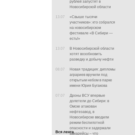
рублей запустят в
Новосибирской области
13.07
«Свыше тысячи
участников»: кто собрался
на новосибирском
фестивале «В Сибири —
есть!»
13.07
В Новосибирской области
хотят возобновить
разведку и добычу нефти
08.07
Новая традиция: дипломы
аграриев вручили под
открытым небом в парке
имени Юрия Бугакова
07.07
Дроны ВСУ впервые
долетели до Сибири: в
Омске атакован
нефтезавод, в
Новосибирске вводили
режим беспилотной
опасности и задержали
Вся лента
авиарейсы – что