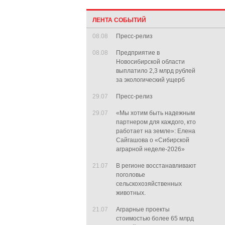
ЛЕНТА СОБЫТИЙ
08.08
Пресс-релиз
08.08
Предприятие в
Новосибирской области
выплатило 2,3 млрд рублей
за экологический ущерб
29.07
Пресс-релиз
29.07
«Мы хотим быть надежным
партнером для каждого, кто
работает на земле»: Елена
Сайгашова о «Сибирской
аграрной неделе-2026»
21.07
В регионе восстанавливают
поголовье
сельскохозяйственных
животных.
21.07
Аграрные проекты
стоимостью более 65 млрд