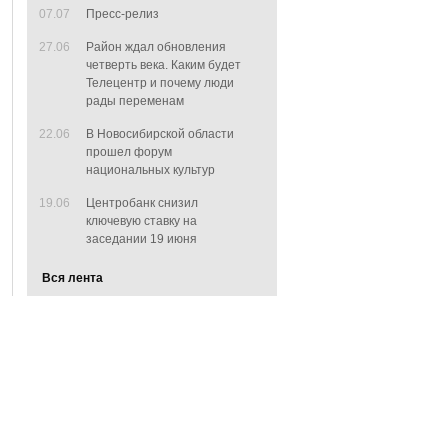
07.07
Пресс-релиз
27.06
Район ждал обновления
четверть века. Каким будет
Телецентр и почему люди
рады переменам
22.06
В Новосибирской области
прошел форум
национальных культур
19.06
Центробанк снизил
ключевую ставку на
заседании 19 июня
Вся лента