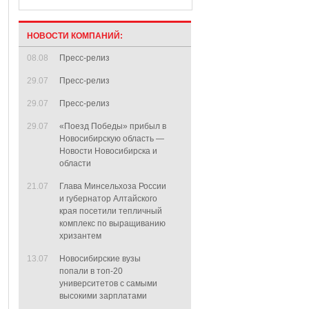
НОВОСТИ КОМПАНИЙ:
08.08
Пресс-релиз
29.07
Пресс-релиз
29.07
Пресс-релиз
29.07
«Поезд Победы» прибыл в
Новосибирскую область —
Новости Новосибирска и
области
21.07
Глава Минсельхоза России
и губернатор Алтайского
края посетили тепличный
комплекс по выращиванию
хризантем
13.07
Новосибирские вузы
попали в топ-20
университетов с самыми
высокими зарплатами