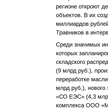
регионе откроют д
объектов. В их соз
миллиардов рублей
Травников в инте
Среди значимых ин
которых запланиров
складского распр
(9 млрд руб.), про
переработке масли
млрд руб.), нового
«СО ЕЭС» (4,3 млрд
комплекса ООО «Ме