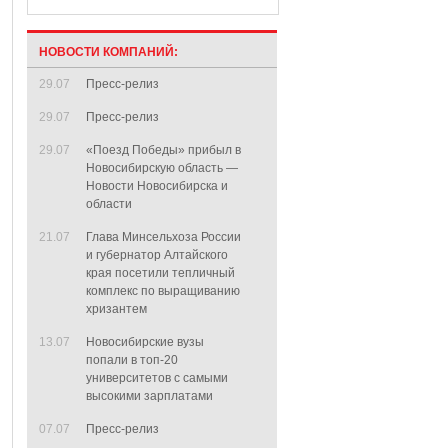
НОВОСТИ КОМПАНИЙ:
29.07
Пресс-релиз
29.07
Пресс-релиз
29.07
«Поезд Победы» прибыл в
Новосибирскую область —
Новости Новосибирска и
области
21.07
Глава Минсельхоза России
и губернатор Алтайского
края посетили тепличный
комплекс по выращиванию
хризантем
13.07
Новосибирские вузы
попали в топ-20
университетов с самыми
высокими зарплатами
07.07
Пресс-релиз