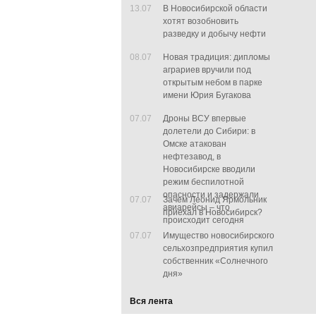
13.07
В Новосибирской области
хотят возобновить
разведку и добычу нефти
08.07
Новая традиция: дипломы
аграриев вручили под
открытым небом в парке
имени Юрия Бугакова
07.07
Дроны ВСУ впервые
долетели до Сибири: в
Омске атакован
нефтезавод, в
Новосибирске вводили
режим беспилотной
опасности и задержали
07.07
Зачем Леонид Ярмольник
авиарейсы – что
приехал в Новосибирск?
происходит сегодня
07.07
Имущество новосибирского
сельхозпредприятия купил
собственник «Солнечного
дня»
Вся лента