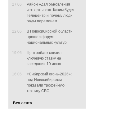
27.06
Район ждал обновления
четверть века. Каким будет
Телецентр и почему люди
рады переменам
22.06
В Новосибирской области
прошел форум
национальных культур
19.06
Центробанк снизил
ключевую ставку на
заседании 19 июня
16.06
«Сибирский огонь-2026»:
под Новосибирском
показали трофейную
технику СВО
Вся лента