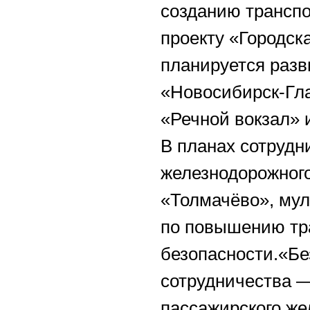
созданию транспо
проекту «Городск
планируется разв
«Новосибирск-Гла
«Речной вокзал» 
В планах сотрудн
железнодорожног
«Толмачёво», му
по повышению тр
безопасности.«Бе
сотрудничества —
пассажирского же