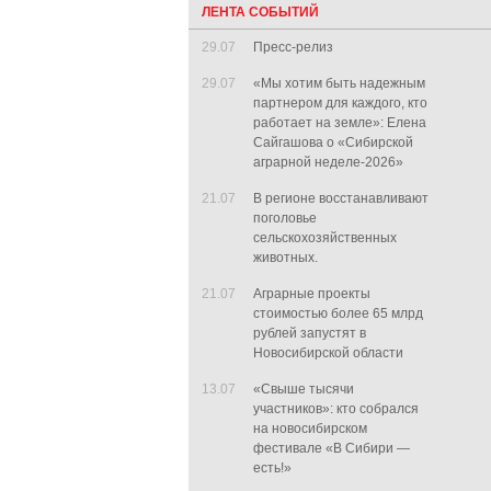
ЛЕНТА СОБЫТИЙ
29.07
Пресс-релиз
29.07
«Мы хотим быть надежным
партнером для каждого, кто
работает на земле»: Елена
Сайгашова о «Сибирской
аграрной неделе-2026»
21.07
В регионе восстанавливают
поголовье
сельскохозяйственных
животных.
21.07
Аграрные проекты
стоимостью более 65 млрд
рублей запустят в
Новосибирской области
13.07
«Свыше тысячи
участников»: кто собрался
на новосибирском
фестивале «В Сибири —
есть!»