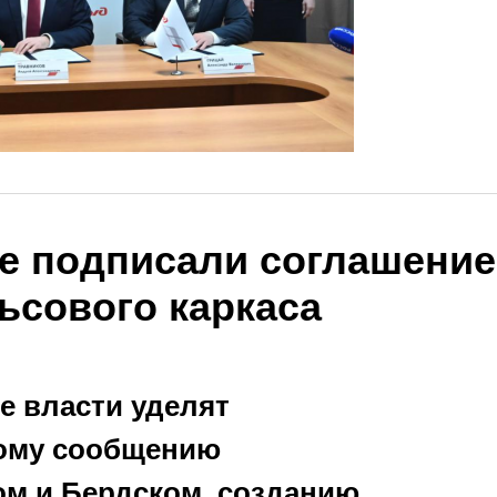
е подписали соглашение
ьсового каркаса
е власти уделят
ому сообщению
ом и Бердском, созданию