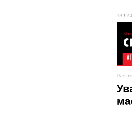
ПЯТНИЦА
16 сентя
Ув
ма