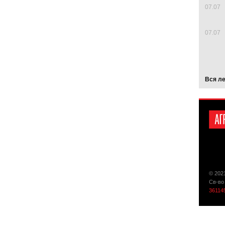
07.07
07.07
Вся л
© 202
Св-во
36114