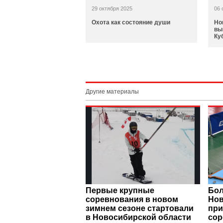
29 октября 2025
06 
Охота как состояние души
Но
вы
Ку
Другие материалы
Первые крупные
Бол
соревнования в новом
Нов
зимнем сезоне стартовали
при
в Новосибирской области
сор