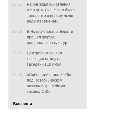
27.06
Район ждал обновления
четверть века. Каким будет
Телецентр и почему люди
рады переменам
22.06
В Новосибирской области
прошел форум
национальных культур
19.06
Центробанк снизил
ключевую ставку на
заседании 19 июня
16.06
«Сибирский огонь-2026»:
под Новосибирском
показали трофейную
технику СВО
Вся лента