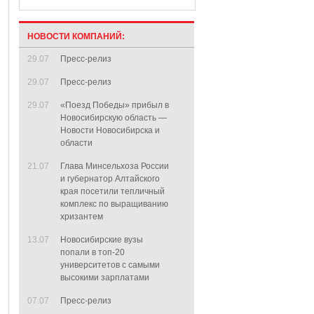
НОВОСТИ КОМПАНИЙ:
29.07
Пресс-релиз
29.07
Пресс-релиз
29.07
«Поезд Победы» прибыл в
Новосибирскую область —
Новости Новосибирска и
области
21.07
Глава Минсельхоза России
и губернатор Алтайского
края посетили тепличный
комплекс по выращиванию
хризантем
13.07
Новосибирские вузы
попали в топ-20
университетов с самыми
высокими зарплатами
07.07
Пресс-релиз