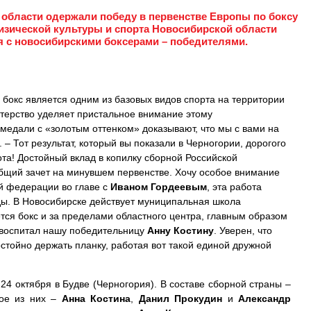
 области одержали победу в первенстве Европы по боксу
физической культуры и спорта Новосибирской области
я с новосибирскими боксерами – победителями.
, бокс является одним из базовых видов спорта на территории
терство уделяет пристальное внимание этому
медали с «золотым оттенком» доказывают, что мы с вами на
 – Тот результат, который вы показали в Черногории, дорогого
лота! Достойный вклад в копилку сборной Российской
бщий зачет на минувшем первенстве. Хочу особое внимание
й федерации во главе с
Иваном Гордеевым
, эта работа
ды. В Новосибирске действует муниципальная школа
тся бокс и за пределами областного центра, главным образом
 воспитал нашу победительницу
Анну Костину
. Уверен, что
стойно держать планку, работая вот такой единой дружной
24 октября в Будве (Черногория). В составе сборной страны –
рое из них –
Анна Костина
,
Данил Прокудин
и
Александр