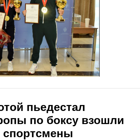
отой пьедестал
ропы по боксу взошли
е спортсмены