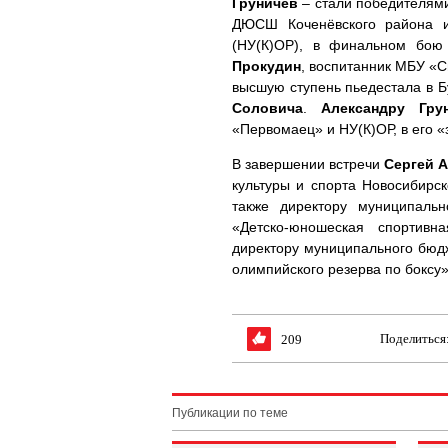
Груничев
– стали победителями
ДЮСШ Коченёвского района и
(НУ(К)ОР), в финальном бо
Прокудин
, воспитанник МБУ «С
высшую ступень пьедестала в Б
Соловича
.
Александру Гру
«Первомаец» и НУ(К)ОР, в его 
В завершении встречи
Сергей 
культуры и спорта Новосибирс
также директору муниципальн
«Детско-юношеская спортив
директору муниципального бюд
олимпийского резерва по боксу
Поделиться
209
Публикации по теме