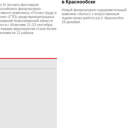
в Краснообске
л IV летнего фестиваля
оссийского физкультурно-
Новый физкультурно-оздоровительный
ивного комплекса «Готов к труду и
комплекс «Колос» с искусственным
оне» (ГТО) среди муниципальных
льдом начал работу в р.п. Краснообск
зований Новосибирской области
29 декабря.
л в г. Искитиме 21-23 сентября.
тниками мероприятия стали более
еловек из 21 района.