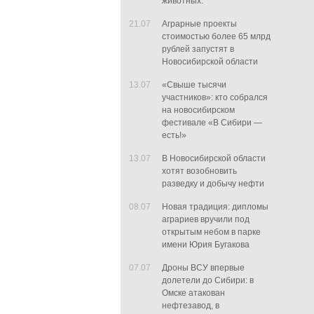
животных.
21.07
Аграрные проекты
стоимостью более 65 млрд
рублей запустят в
Новосибирской области
13.07
«Свыше тысячи
участников»: кто собрался
на новосибирском
фестивале «В Сибири —
есть!»
13.07
В Новосибирской области
хотят возобновить
разведку и добычу нефти
08.07
Новая традиция: дипломы
аграриев вручили под
открытым небом в парке
имени Юрия Бугакова
07.07
Дроны ВСУ впервые
долетели до Сибири: в
Омске атакован
нефтезавод, в