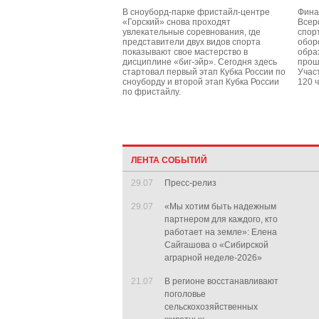
В сноуборд-парке фристайл-центре
Фина
«Горский» снова проходят
Всер
увлекательные соревнования, где
спорт
представители двух видов спорта
обор
показывают свое мастерство в
обра
дисциплине «биг-эйр». Сегодня здесь
проше
стартовал первый этап Кубка России по
Учас
сноуборду и второй этап Кубка России
120 ч
по фристайлу.
ЛЕНТА СОБЫТИЙ
29.07
Пресс-релиз
29.07
«Мы хотим быть надежным
партнером для каждого, кто
работает на земле»: Елена
Сайгашова о «Сибирской
аграрной неделе-2026»
21.07
В регионе восстанавливают
поголовье
сельскохозяйственных