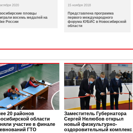
октября 2020
15 ноября 2018
восибирские пловцы
Представлена программа
играли восемь медалей на
первого международного
бке России
форума КУБИС в Новосибирской
области
ее 20 районов
Заместитель Губернатора
осибирской области
Сергей Нелюбов открыл
няли участие в финале
новый физкультурно-
евнований ГТО
оздоровительный комплекс