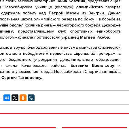
 в своих весовых категориях.
Анна Костина
, представляющая
 Новосибирское училище (колледж) олимпийского резерва
ю одержала победу над
Петрой Мезей
из Венгрии.
Данил
портивная школа олимпийского резерва по боксу», в борьбе за
удве одолел хозяина ринга – черногорского боксера
Джордже
ничеву
, представляющему клуб спортивных единоборств
«золотом» финале противостоял украинец
Матвей Ражба
.
Ахапов
вручил благодарственные письма министра физической
кой области победителям первенства Европы, их тренерам, а
ого бюджетного учреждения дополнительного образования
ная школа Коченёвского района»
Евгению Васильеву
и
жетного учреждения города Новосибирска «Спортивная школа
»
Сергею Татевосяну.
: