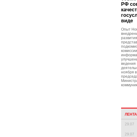
РФ со
качес
госус
виде
Опыт Нов
внедрени
развития
представ
подкоми
комиссии
информа
улучшени
ведения
деятельн
ноября в
председ
Министра
коммуник
ЛЕНТ
29.07
29.07