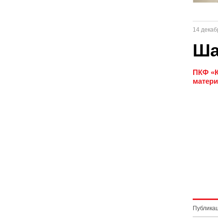
14 декаб
Ша
ПКФ «К
матер
Публикац