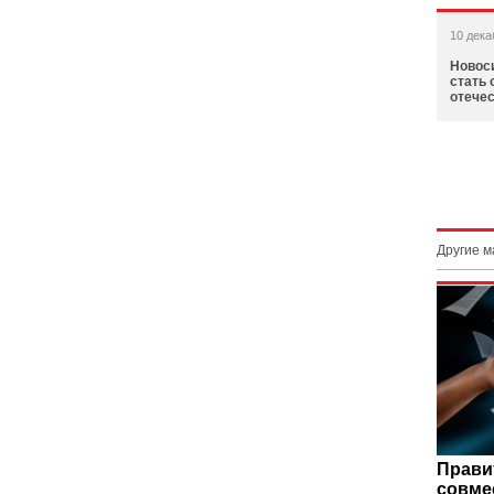
10 дека
Новос
стать 
отече
Другие 
Прави
совме