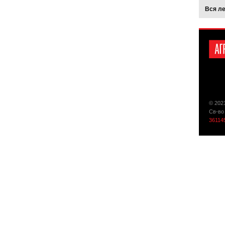
Вся л
© 202
Св-во
36114