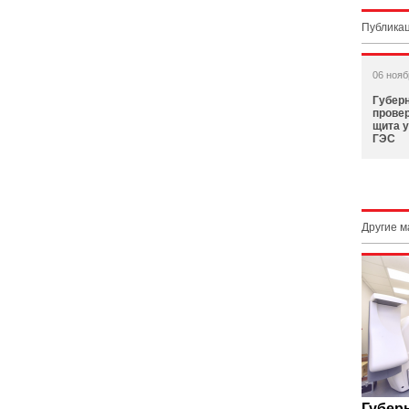
Публикац
06 нояб
Губер
провер
щита 
ГЭС
Другие 
Губер