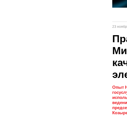
23 ноябр
Пр
Ми
ка
эл
Опыт Н
госусл
исполь
ведени
предсе
Козыре