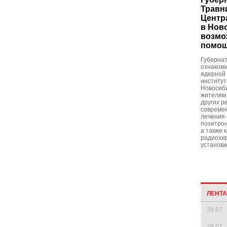
Травн
Центр
в Нов
возмо
помощ
Губернат
ознакоми
ядерной
институт
Новосиби
жителям 
других р
современ
лечения 
позитро
а также 
радиохир
установк
ЛЕНТ
29.07
29.07