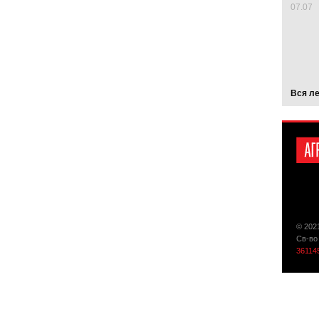
07.07
Вся л
© 202
Св-во
36114