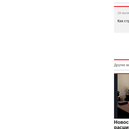
18 июля
Как ст
Другие 
Новос
расши