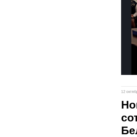
12 октяб
Но
со
Бе