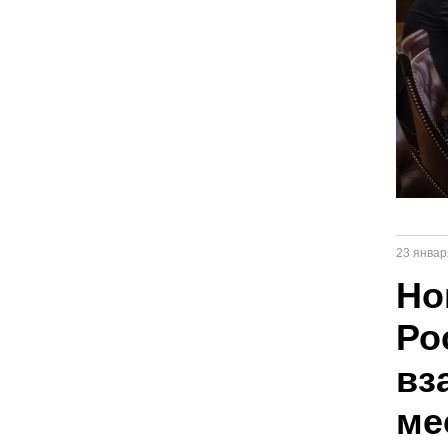
23 январ
Но
Ро
вз
ме