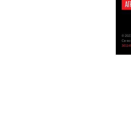
© 202
Св-во
36114