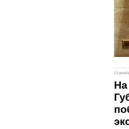
13 декаб
На
Гу
по
эк