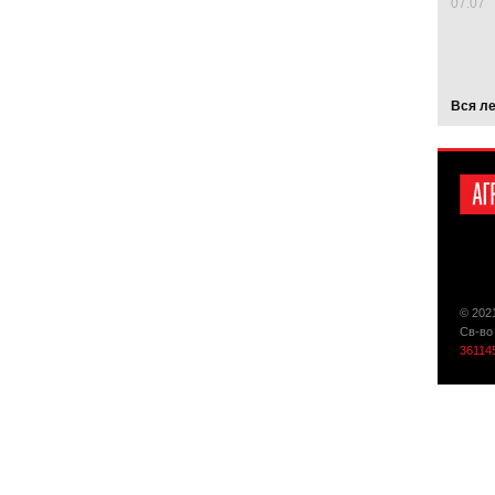
07.07
Вся л
© 202
Св-во
36114