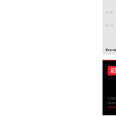
07.07
07.07
Вся л
© 202
Св-во
36114