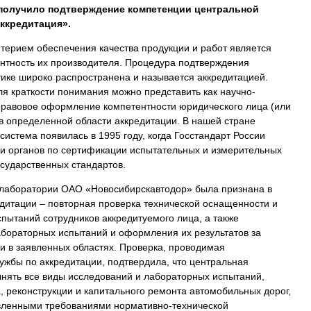
олучило подтверждение компетенции центральной
ккредитация».
терием обеспечения качества продукции и работ является
ентность их производителя. Процедура подтверждения
тике широко распространена и называется аккредитацией.
ля краткости понимания можно представить как научно-
правовое оформление компетентности юридического лица (или
 в определенной области аккредитации. В нашей стране
истема появилась в 1995 году, когда Госстандарт России
и органов по сертификации испытательных и измерительных
осударственных стандартов.
 лаборатории ОАО «Новосибирскавтодор» была признана в
едитации – повторная проверка технической оснащенности и
пытаний сотрудников аккредитуемого лица, а также
бораторных испытаний и оформления их результатов за
 в заявленных областях. Проверка, проводимая
жбы по аккредитации, подтвердила, что центральная
нять все виды исследований и лабораторных испытаний,
, реконструкции и капитального ремонта автомобильных дорог,
овленными требованиями нормативно-технической