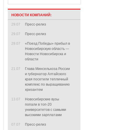
НОВОСТИ КОМПАНИЙ:
29.07
Пресс-релиз
29.07
Пресс-релиз
29.07
«Поезд Победы» прибыл в
Новосибирскую область —
Новости Новосибирска и
области
21.07
Глава Минсельхоза России
и губернатор Алтайского
края посетили тепличный
комплекс по выращиванию
хризантем
13.07
Новосибирские вузы
попали в топ-20
университетов с самыми
высокими зарплатами
07.07
Пресс-релиз