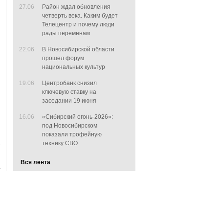
27.06
Район ждал обновления
четверть века. Каким будет
Телецентр и почему люди
рады переменам
22.06
В Новосибирской области
прошел форум
национальных культур
19.06
Центробанк снизил
ключевую ставку на
заседании 19 июня
16.06
«Сибирский огонь-2026»:
под Новосибирском
показали трофейную
технику СВО
Вся лента