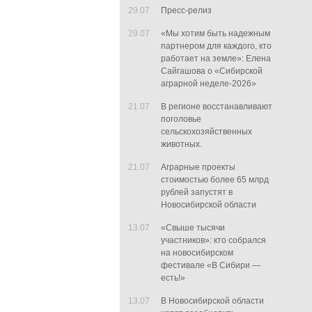
29.07
Пресс-релиз
29.07
«Мы хотим быть надежным
партнером для каждого, кто
работает на земле»: Елена
Сайгашова о «Сибирской
аграрной неделе-2026»
21.07
В регионе восстанавливают
поголовье
сельскохозяйственных
животных.
21.07
Аграрные проекты
стоимостью более 65 млрд
рублей запустят в
Новосибирской области
13.07
«Свыше тысячи
участников»: кто собрался
на новосибирском
фестивале «В Сибири —
есть!»
13.07
В Новосибирской области