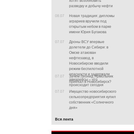
хотят возобновить
разведку и добычу нефти
08.07
Новая традиция: дипломы
аграриев вручили под
открытым небом в парке
имени Юрия Бугакова
07.07
Дроны ВСУ впервые
долетели до Сибири: в
Омске атакован
нефтезавод, в
Новосибирске вводили
режим беспилотной
опасности и задержали
07.07
Зачем Леонид Ярмольник
авиарейсы – что
приехал в Новосибирск?
происходит сегодня
07.07
Имущество новосибирского
сельхозпредприятия купил
собственник «Солнечного
дня»
Вся лента