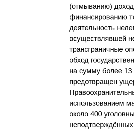
(отмыванию) доход
финансированию те
деятельность неле
осуществлявшей не
трансграничные оп
обход государстве
на сумму более 13
предотвращен ущер
Правоохранительны
использованием м
около 400 уголовны
неподтверждённых 