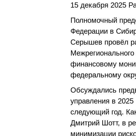
15 декабря 2025 Р
Полномочный предс
Федерации в Сиби
Серышев провёл ра
Межрегионального
финансовому мони
федеральному окр
Обсуждались пред
управления в 2025 
следующий год. К
Дмитрий Шотт, в р
минимизации риско