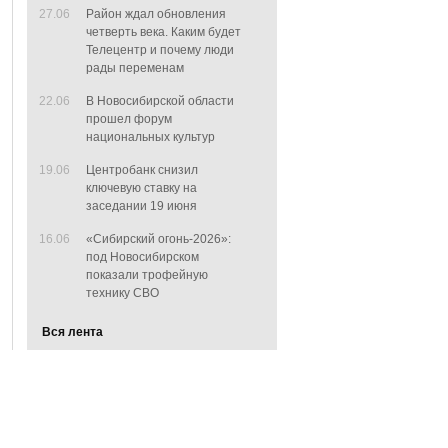
27.06
Район ждал обновления
четверть века. Каким будет
Телецентр и почему люди
рады переменам
22.06
В Новосибирской области
прошел форум
национальных культур
19.06
Центробанк снизил
ключевую ставку на
заседании 19 июня
16.06
«Сибирский огонь-2026»:
под Новосибирском
показали трофейную
технику СВО
Вся лента