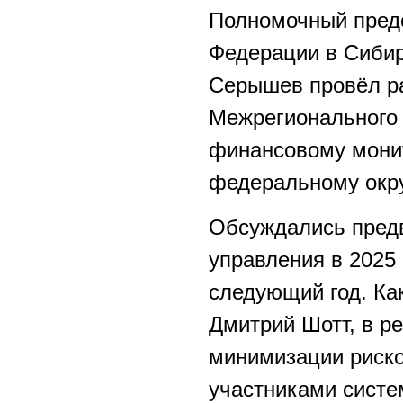
Полномочный предс
Федерации в Сиби
Серышев провёл ра
Межрегионального
финансовому мони
федеральному окр
Обсуждались пред
управления в 2025 
следующий год. К
Дмитрий Шотт, в р
минимизации риско
участниками систе