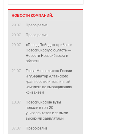
НОВОСТИ КОМПАНИЙ:
29.07
Пресс-релиз
29.07
Пресс-релиз
29.07
«Поезд Победы» прибыл в
Новосибирскую область —
Новости Новосибирска и
области
21.07
Глава Минсельхоза России
и губернатор Алтайского
края посетили тепличный
комплекс по выращиванию
хризантем
13.07
Новосибирские вузы
попали в топ-20
университетов с самыми
высокими зарплатами
07.07
Пресс-релиз