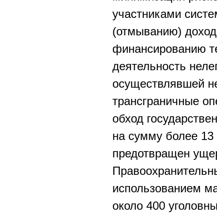
участниками систе
(отмыванию) доход
финансированию те
деятельность неле
осуществлявшей не
трансграничные оп
обход государстве
на сумму более 13
предотвращен ущер
Правоохранительны
использованием м
около 400 уголовны