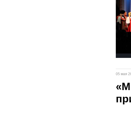
05 мая 2
«М
пр